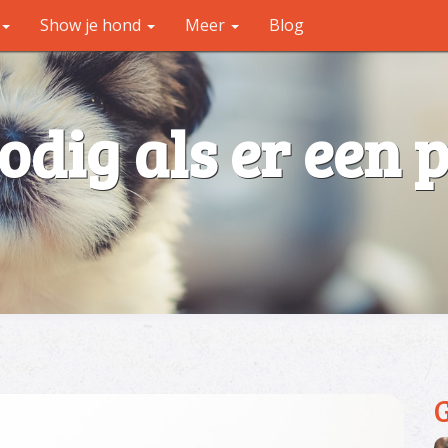
Show je hond
Meer
Blog
odig als er een 