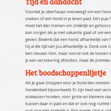
Tijd en aandacht
Voordat je überhaupt overweegt om een hond i
zoeken of een hond in je leven past. Een pup 
moet het dier trainen om zindelijk en gehoorz
kan zorgen als je met vakantie gaat of om een
geven. Bedenk dat een hond, afhankelijk van h
hij al die tijd van jou afhankelijk is. Denk ook
een nieuwe riem, maar vooral ook de kosten v
je een verzekering afsluiten, maar de premies z
Het boodschappenlijstje
Als je gaat shoppen voor je hond dan moeten er 
hondenbed bijvoorbeeld. Er zijn heel veel vers
volwassen honden, voor grote en kleinere rass
kussen daar in past en dat er ook nog ruimte i
pup nog niet zindelijk is. Een goede riem is oo