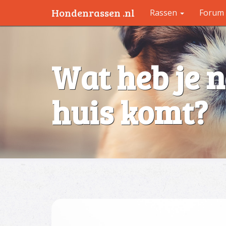
Hondenrassen .nl
Rassen
Forum
Wat heb je n
huis komt?