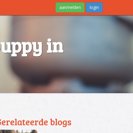
aanmelden
login
puppy in
Gerelateerde blogs