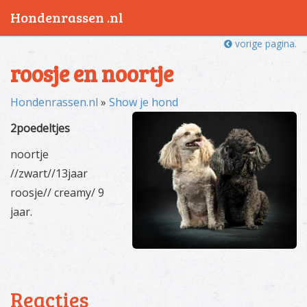
Hondenrassen .nl
vorige pagina.
roosje en noortje
Hondenrassen.nl
»
Show je hond
2poedeltjes
noortje
//zwart//13jaar
roosje// creamy/ 9
jaar.
Reacties