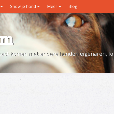
Show je hond
Meer
Blog
um
act komen met andere honden eigenaren, fok