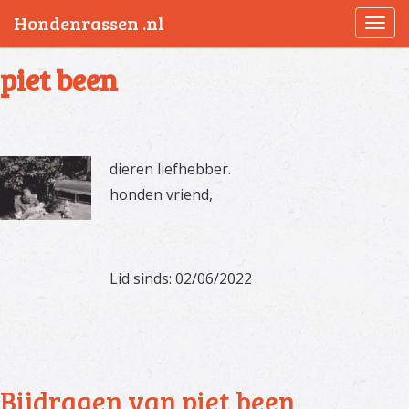
Hondenrassen .nl
Togg
navi
piet been
dieren liefhebber.
honden vriend,
Lid sinds: 02/06/2022
Bijdragen van piet been