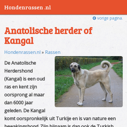
Hondenrassen .nl
vorige pagina.
Anatolische herder of
Kangal
Hondenrassen.nl
»
Rassen
De Anatolische
Herdershond
(Kangal) is een oud
ras en kent zijn
oorsprong al maar
dan 6000 jaar
geleden. De Kangal
komt oorspronkelijk uit Turkije en is van nature een
bewakingshond. Zijn bijnaam is dan ook de Turkish