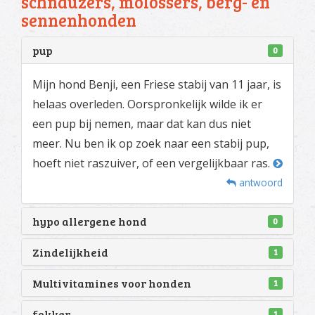
schnauzers, molossers, berg- en
sennenhonden
pup
0
Mijn hond Benji, een Friese stabij van 11 jaar, is
helaas overleden. Oorspronkelijk wilde ik er
een pup bij nemen, maar dat kan dus niet
meer. Nu ben ik op zoek naar een stabij pup,
hoeft niet raszuiver, of een vergelijkbaar ras.
antwoord
hypo allergene hond
0
Zindelijkheid
1
Multivitamines voor honden
1
fokker
1