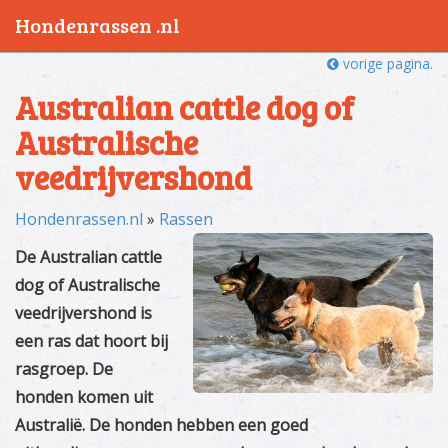
Hondenrassen .nl
vorige pagina.
Australian cattle dog of
Australische
veedrijvershond
Hondenrassen.nl
»
Rassen
De Australian cattle
dog of Australische
veedrijvershond is
een ras dat hoort bij
rasgroep. De
honden komen uit
Australië. De honden hebben een goed