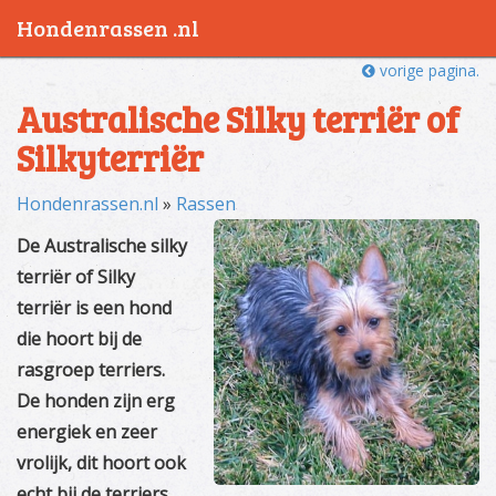
Hondenrassen .nl
vorige pagina.
Australische Silky terriër of
Silkyterriër
Hondenrassen.nl
»
Rassen
De Australische silky
terriër of Silky
terriër is een hond
die hoort bij de
rasgroep terriers.
De honden zijn erg
energiek en zeer
vrolijk, dit hoort ook
echt bij de terriers.