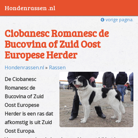
Hondenrassen .nl
vorige pagina.
Ciobanesc Romanesc de
Bucovina of Zuid Oost
Europese Herder
Hondenrassen.nl
»
Rassen
De Ciobanesc
Romanesc de
Bucovina of Zuid
Oost Europese
Herder is een ras dat
afkomstig is uit Zuid
Oost Europa.