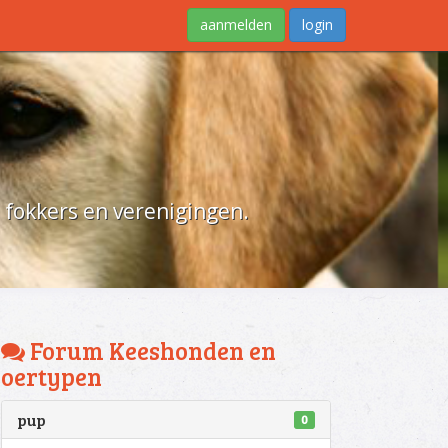
aanmelden
login
d fokkers en verenigingen.
Forum Keeshonden en
oertypen
pup
0