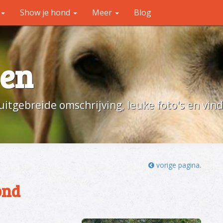
Show je hond
Meer
Blog
en
uitgebreide omschrijving, leuke foto's en vin
vorige pagina.
ond