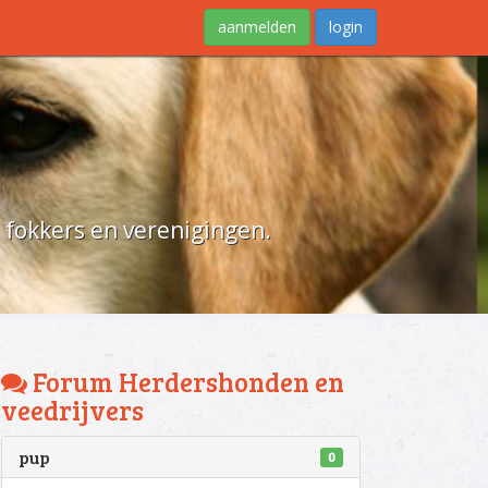
aanmelden
login
d fokkers en verenigingen.
Forum Herdershonden en
veedrijvers
pup
0