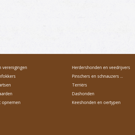
 verenigingen
Herdershonden en veedrijvers
fokkers
Pinschers en schnauzers ...
artsen
Terriërs
aarden
Dashonden
t opnemen
Keeshonden en oertypen