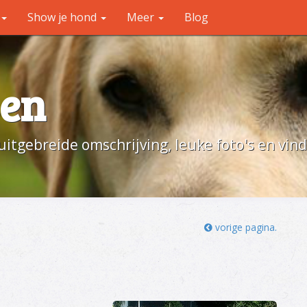
Show je hond
Meer
Blog
en
uitgebreide omschrijving, leuke foto's en vin
vorige pagina.