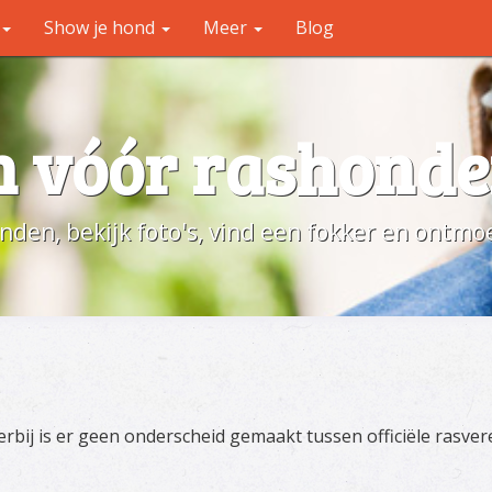
Show je hond
Meer
Blog
en vóór rashond
onden, bekijk foto's, vind een fokker en ont
ierbij is er geen onderscheid gemaakt tussen officiële rasve