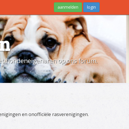
aanmelden
login
en
moet hondeneigenaren op ons forum.
renigingen en onofficiële rasverenigingen.