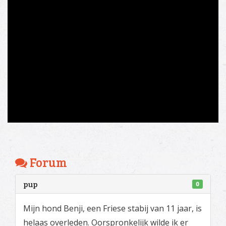
Forum
pup
0
Mijn hond Benji, een Friese stabij van 11 jaar, is
helaas overleden. Oorspronkelijk wilde ik er