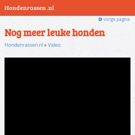
Hondenrassen .nl
vorige pagina.
Nog meer leuke honden
Hondenrassen.nl
»
Video