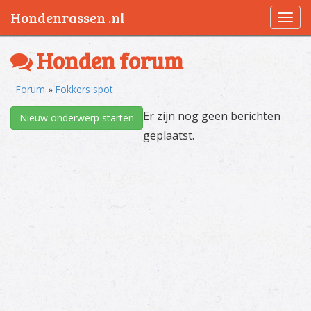
Hondenrassen .nl
Togg
navi
Honden forum
Forum
»
Fokkers spot
Er zijn nog geen berichten
Nieuw onderwerp starten
geplaatst.