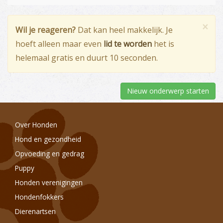
×
Wil je reageren?
Dat kan heel makkelijk. Je
hoeft alleen maar even
lid te worden
het is
helemaal gratis en duurt 10 seconden.
Nieuw onderwerp starten
Over Honden
Hond en gezondheid
Opvoeding en gedrag
Puppy
Honden verenigingen
Hondenfokkers
Dierenartsen