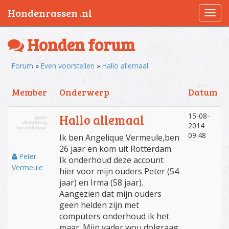
Hondenrassen .nl
Togg
navi
Honden forum
Forum
»
Even voorstellen
»
Hallo allemaal
Member
Onderwerp
Datum
15-08-
Hallo allemaal
2014
09:48
Ik ben Angelique Vermeule,ben
26 jaar en kom uit Rotterdam.
Peter
Ik onderhoud deze account
Vermeule
hier voor mijn ouders Peter (54
jaar) en Irma (58 jaar).
Aangezien dat mijn ouders
geen helden zijn met
computers onderhoud ik het
maar. Mijn vader wou dolgraag