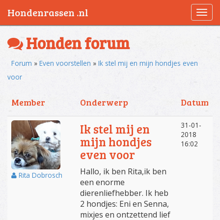
Hondenrassen .nl
Togg
navi
Honden forum
Forum
»
Even voorstellen
»
Ik stel mij en mijn hondjes even
voor
Member
Onderwerp
Datum
31-01-
Ik stel mij en
2018
mijn hondjes
16:02
even voor
Hallo, ik ben Rita,ik ben
Rita Dobrosch
een enorme
dierenliefhebber. Ik heb
2 hondjes: Eni en Senna,
mixjes en ontzettend lief