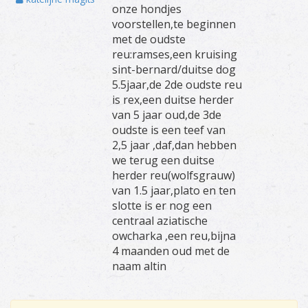
onze hondjes
voorstellen,te beginnen
met de oudste
reu:ramses,een kruising
sint-bernard/duitse dog
5.5jaar,de 2de oudste reu
is rex,een duitse herder
van 5 jaar oud,de 3de
oudste is een teef van
2,5 jaar ,daf,dan hebben
we terug een duitse
herder reu(wolfsgrauw)
van 1.5 jaar,plato en ten
slotte is er nog een
centraal aziatische
owcharka ,een reu,bijna
4 maanden oud met de
naam altin