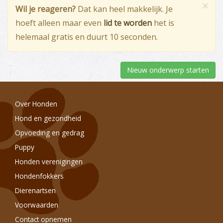
×
Wil je reageren?
Dat kan heel makkelijk. Je
hoeft alleen maar even
lid te worden
het is
helemaal gratis en duurt 10 seconden.
Nieuw onderwerp starten
Over Honden
Hond en gezondheid
Opvoeding en gedrag
Puppy
Honden verenigingen
Hondenfokkers
Dierenartsen
Voorwaarden
Contact opnemen