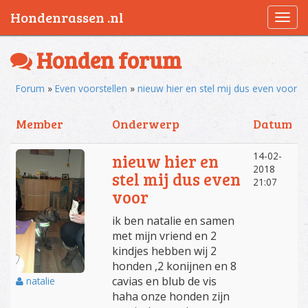
Hondenrassen .nl
Togg
navi
Honden forum
Forum
»
Even voorstellen
»
nieuw hier en stel mij dus even voor
Member
Onderwerp
Datum
14-02-
nieuw hier en
2018
stel mij dus even
21:07
voor
ik ben natalie en samen
met mijn vriend en 2
kindjes hebben wij 2
honden ,2 konijnen en 8
cavias en blub de vis
natalie
haha onze honden zijn