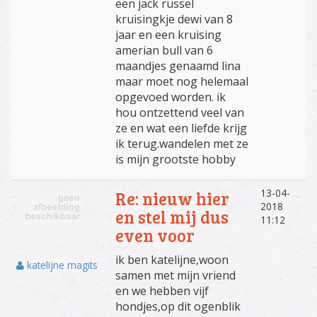
een jack russel
kruisingkje dewi van 8
jaar en een kruising
amerian bull van 6
maandjes genaamd lina
maar moet nog helemaal
opgevoed worden. ik
hou ontzettend veel van
ze en wat een liefde krijg
ik terug.wandelen met ze
is mijn grootste hobby
13-04-
Re: nieuw hier
2018
en stel mij dus
11:12
even voor
ik ben katelijne,woon
katelijne magits
samen met mijn vriend
en we hebben vijf
hondjes,op dit ogenblik