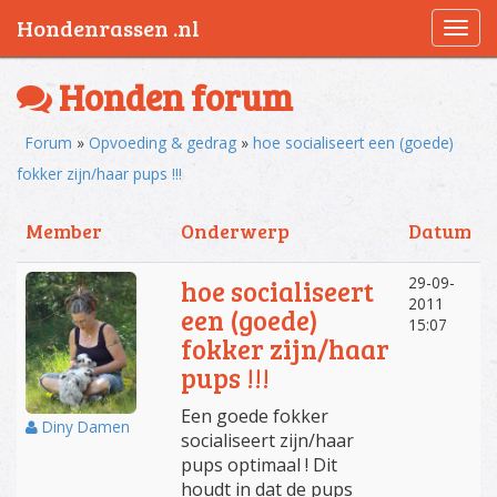
Hondenrassen .nl
Togg
navi
Honden forum
Forum
»
Opvoeding & gedrag
»
hoe socialiseert een (goede)
fokker zijn/haar pups !!!
Member
Onderwerp
Datum
29-09-
hoe socialiseert
2011
een (goede)
15:07
fokker zijn/haar
pups !!!
Een goede fokker
Diny Damen
socialiseert zijn/haar
pups optimaal ! Dit
houdt in dat de pups