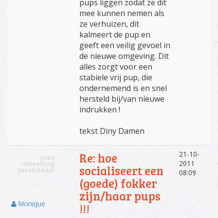
pups liggen zodat ze dit
mee kunnen nemen als
ze verhuizen, dit
kalmeert de pup en
geeft een veilig gevoel in
de nieuwe omgeving. Dit
alles zorgt voor een
stabiele vrij pup, die
ondernemend is en snel
hersteld bij/van nieuwe
indrukken !
tekst Diny Damen
21-10-
Re: hoe
2011
socialiseert een
08:09
(goede) fokker
zijn/haar pups
Monique
!!!