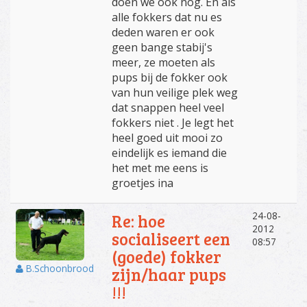
doen we ook nog. En als
alle fokkers dat nu es
deden waren er ook
geen bange stabij's
meer, ze moeten als
pups bij de fokker ook
van hun veilige plek weg
dat snappen heel veel
fokkers niet . Je legt het
heel goed uit mooi zo
eindelijk es iemand die
het met me eens is
groetjes ina
24-08-
Re: hoe
2012
socialiseert een
08:57
(goede) fokker
B.Schoonbrood
zijn/haar pups
!!!