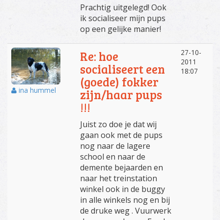
Prachtig uitgelegd! Ook
ik socialiseer mijn pups
op een gelijke manier!
27-10-
Re: hoe
2011
socialiseert een
18:07
(goede) fokker
ina hummel
zijn/haar pups
!!!
Juist zo doe je dat wij
gaan ook met de pups
nog naar de lagere
school en naar de
demente bejaarden en
naar het treinstation
winkel ook in de buggy
in alle winkels nog en bij
de druke weg . Vuurwerk