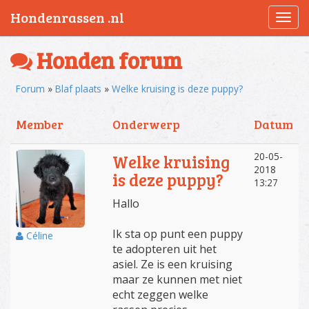
Hondenrassen .nl
Togg
navi
Honden forum
Forum
»
Blaf plaats
»
Welke kruising is deze puppy?
Member
Onderwerp
Datum
20-05-
Welke kruising
2018
is deze puppy?
13:27
Hallo
Ik sta op punt een puppy
Céline
te adopteren uit het
asiel. Ze is een kruising
maar ze kunnen met niet
echt zeggen welke