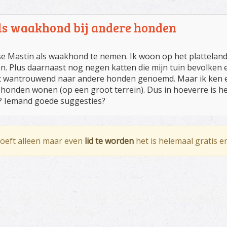
ls waakhond bij andere honden
e Mastin als waakhond te nemen. Ik woon op het platteland
en. Plus daarnaast nog negen katten die mijn tuin bevolken en
 wantrouwend naar andere honden genoemd. Maar ik ken e
onden wonen (op een groot terrein). Dus in hoeverre is he
? Iemand goede suggesties?
hoeft alleen maar even
lid te worden
het is helemaal gratis e