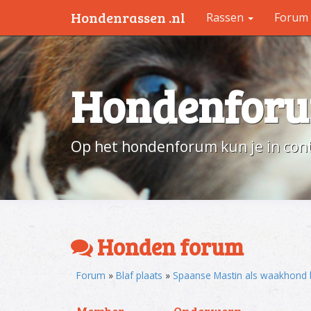
Hondenrassen .nl
Rassen
Forum
Hondenfor
Op het hondenforum kun je in cont
Honden forum
Forum
»
Blaf plaats
»
Spaanse Mastin als waakhond 