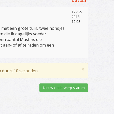
Datum
17-12-
2018
19:03
 met een grote tuin, twee hondjes
 die ik dagelijks voeder.
en aantal Mastins die
t aan- of af te raden om een
×
n duurt 10 seconden.
Nieuw onderwerp starten