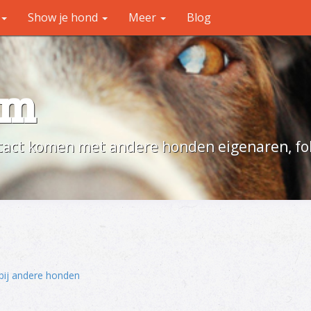
Show je hond
Meer
Blog
um
act komen met andere honden eigenaren, fok
bij andere honden