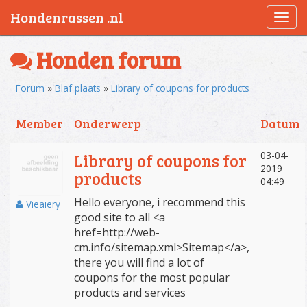
Hondenrassen .nl
Togg
navi
Honden forum
Forum
»
Blaf plaats
»
Library of coupons for products
Member
Onderwerp
Datum
03-04-
Library of coupons for
2019
products
04:49
Hello everyone, i recommend this
Vieaiery
good site to all <a
href=http://web-
cm.info/sitemap.xml>Sitemap</a>,
there you will find a lot of
coupons for the most popular
products and services