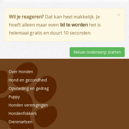
×
Wil je reageren?
Dat kan heel makkelijk. Je
hoeft alleen maar even
lid te worden
het is
helemaal gratis en duurt 10 seconden.
Nieuw onderwerp starten
Over Honden
Hond en gezondheid
Opvoeding en gedrag
Puppy
Honden verenigingen
Hondenfokkers
Dierenartsen