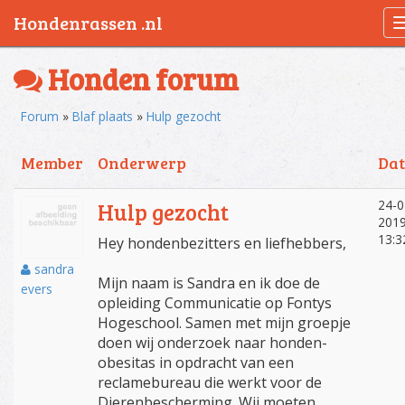
Hondenrassen .nl
Honden forum
Forum
»
Blaf plaats
»
Hulp gezocht
Member
Onderwerp
Da
24-0
Hulp gezocht
201
13:3
Hey hondenbezitters en liefhebbers,
sandra
Mijn naam is Sandra en ik doe de
evers
opleiding Communicatie op Fontys
Hogeschool. Samen met mijn groepje
doen wij onderzoek naar honden-
obesitas in opdracht van een
reclamebureau die werkt voor de
Dierenbescherming. Wij moeten