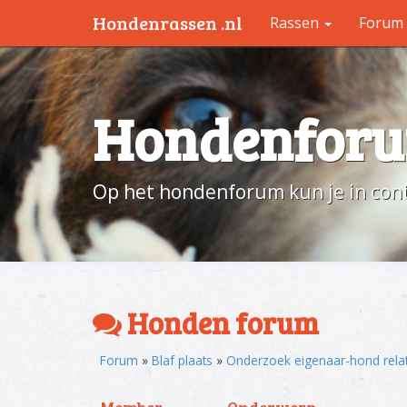
Hondenrassen .nl
Rassen
Forum
Hondenfor
Op het hondenforum kun je in cont
Honden forum
Forum
»
Blaf plaats
»
Onderzoek eigenaar-hond relat