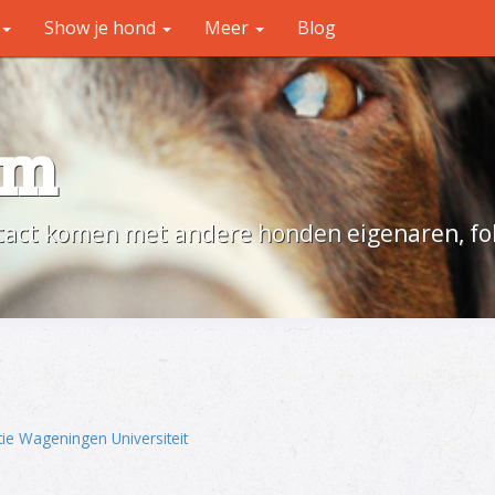
Show je hond
Meer
Blog
um
act komen met andere honden eigenaren, fok
ie Wageningen Universiteit