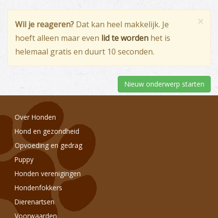
×
Wil je reageren?
Dat kan heel makkelijk. Je
hoeft alleen maar even
lid te worden
het is
helemaal gratis en duurt 10 seconden.
Nieuw onderwerp starten
Over Honden
Hond en gezondheid
Opvoeding en gedrag
Puppy
Honden verenigingen
Hondenfokkers
Dierenartsen
Voorwaarden