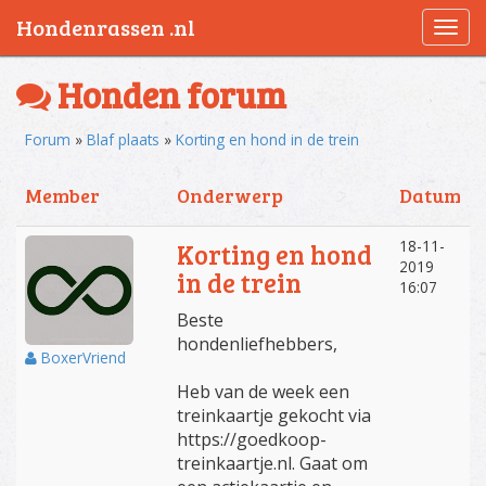
Hondenrassen .nl
Togg
navi
Honden forum
Forum
»
Blaf plaats
»
Korting en hond in de trein
Member
Onderwerp
Datum
18-11-
Korting en hond
2019
in de trein
16:07
Beste
hondenliefhebbers,
BoxerVriend
Heb van de week een
treinkaartje gekocht via
https://goedkoop-
treinkaartje.nl. Gaat om