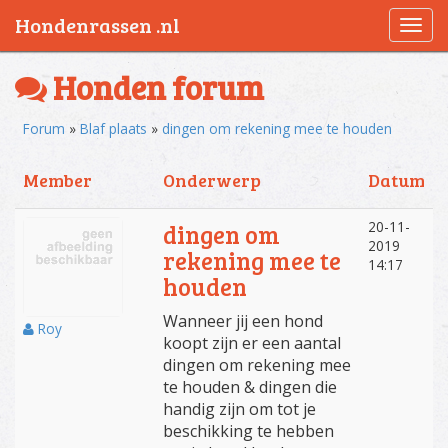
Hondenrassen .nl
Togg
navi
Honden forum
Forum
»
Blaf plaats
»
dingen om rekening mee te houden
Member
Onderwerp
Datum
20-11-
dingen om
2019
rekening mee te
14:17
houden
Wanneer jij een hond
Roy
koopt zijn er een aantal
dingen om rekening mee
te houden & dingen die
handig zijn om tot je
beschikking te hebben