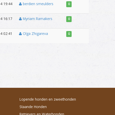
4 19:44
berdien smeulders
0
4 16:17
Myriam Ramakers
0
4 02:41
Olga Zhigareva
0
Lopende honden en zweethonden
Staande Honden
Retrievers en Waterhonden