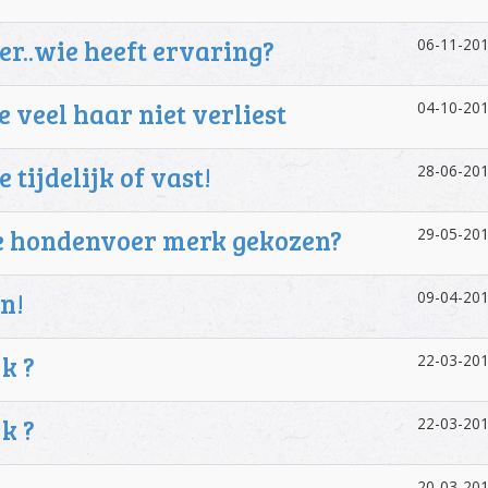
r..wie heeft ervaring?
06-11-201
 veel haar niet verliest
04-10-201
tijdelijk of vast!
28-06-201
ge hondenvoer merk gekozen?
29-05-201
n!
09-04-201
k ?
22-03-201
k ?
22-03-201
20-03-201