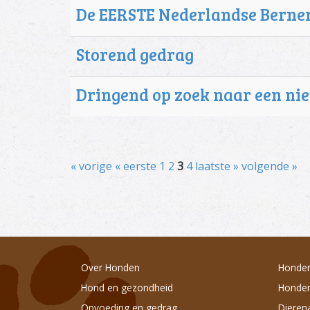
De EERSTE Nederlandse Berne
Storend gedrag
Dringend op zoek naar een ni
« vorige
« eerste
1
2
3
4
laatste »
volgende »
Over Honden
Honden
Hond en gezondheid
Honden
Opvoeding en gedrag
Dieren