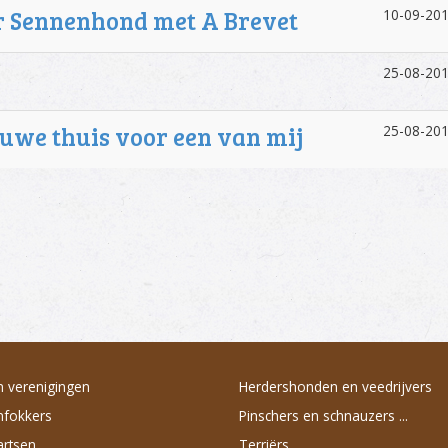
r Sennenhond met A Brevet
10-09-201
25-08-201
euwe thuis voor een van mij
25-08-201
 verenigingen
Herdershonden en veedrijvers
fokkers
Pinschers en schnauzers ...
artsen
Terriërs