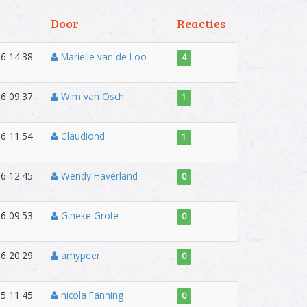
Door
Reacties
6 14:38
Marielle van de Loo
4
6 09:37
Wim van Osch
1
6 11:54
Claudiond
1
6 12:45
Wendy Haverland
0
6 09:53
Gineke Grote
0
6 20:29
amypeer
0
5 11:45
nicola Fanning
0