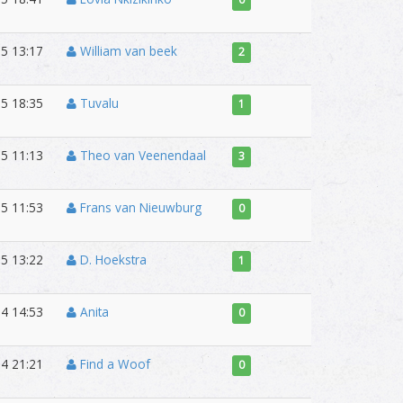
5 13:17
William van beek
2
5 18:35
Tuvalu
1
5 11:13
Theo van Veenendaal
3
5 11:53
Frans van Nieuwburg
0
5 13:22
D. Hoekstra
1
4 14:53
Anita
0
4 21:21
Find a Woof
0