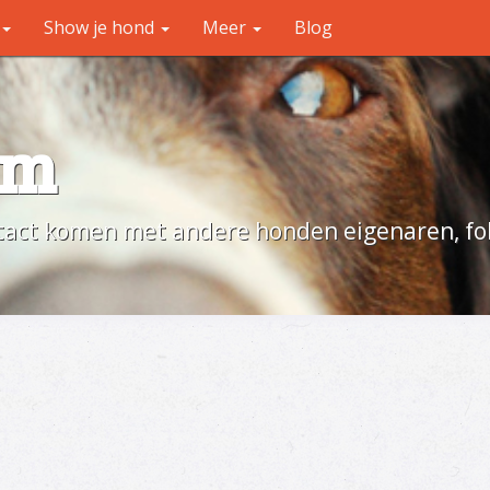
Show je hond
Meer
Blog
um
act komen met andere honden eigenaren, fok