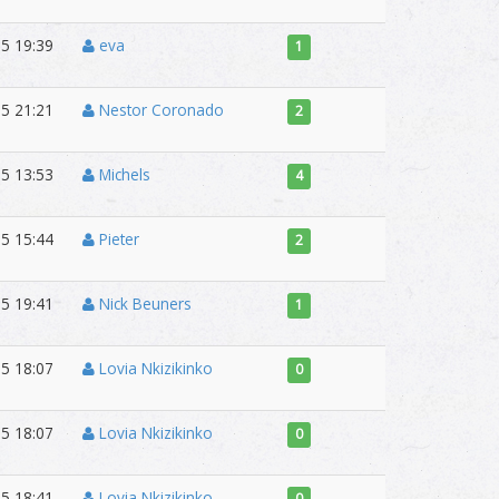
5 19:39
eva
1
5 21:21
Nestor Coronado
2
5 13:53
Michels
4
5 15:44
Pieter
2
5 19:41
Nick Beuners
1
5 18:07
Lovia Nkizikinko
0
5 18:07
Lovia Nkizikinko
0
5 18:41
Lovia Nkizikinko
0