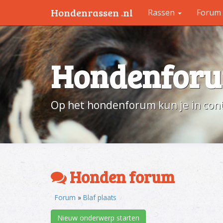
Hondenrassen .nl
Rassen
Forum
Hondenfor
Op het hondenforum kun je in cont
Honden forum
Forum
»
Blaf plaats
Nieuw onderwerp starten