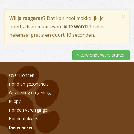
×
Wil je reageren?
Dat kan heel makkelijk. Je
hoeft alleen maar even
lid te worden
het is
helemaal gratis en duurt 10 seconden.
Nieuw onderwerp starten
Over Honden
Hond en gezondheid
Opvoeding en gedrag
Puppy
Honden verenigingen
Hondenfokkers
Dierenartsen